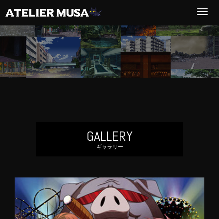
T
o
g
g
l
e
n
a
v
GALLERY
i
ギャラリー
g
a
t
i
o