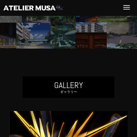
T
o
g
g
l
e
n
a
v
GALLERY
i
ギャラリー
g
a
t
i
o