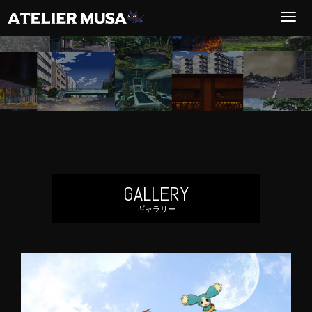
T
o
g
g
l
e
n
a
v
GALLERY
i
ギャラリー
g
a
t
i
o